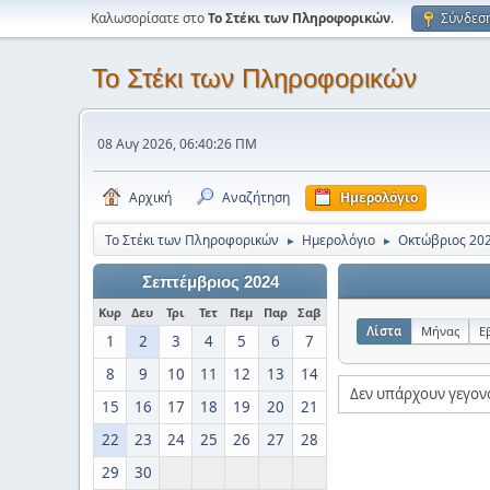
Καλωσορίσατε στο
Το Στέκι των Πληροφορικών
.
Σύνδεσ
Το Στέκι των Πληροφορικών
08 Αυγ 2026, 06:40:26 ΠΜ
Αρχική
Αναζήτηση
Ημερολόγιο
Το Στέκι των Πληροφορικών
Ημερολόγιο
Οκτώβριος 20
►
►
Σεπτέμβριος 2024
Κυρ
Δευ
Τρι
Τετ
Πεμ
Παρ
Σαβ
Λίστα
Μήνας
Ε
1
2
3
4
5
6
7
8
9
10
11
12
13
14
Δεν υπάρχουν γεγον
15
16
17
18
19
20
21
22
23
24
25
26
27
28
29
30