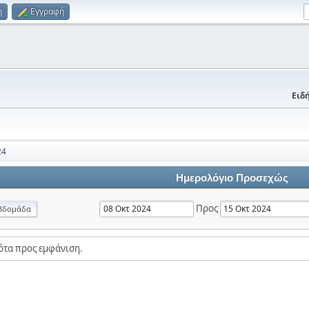
η
Εγγραφή
Ειδή
24
Ημερολόγιο Προσεχώς
Προς
βδομάδα
ότα προς εμφάνιση.