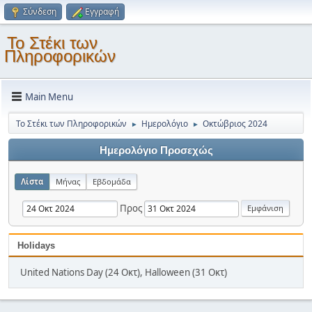
Σύνδεση
Εγγραφή
Το Στέκι των
Πληροφορικών
Main Menu
Το Στέκι των Πληροφορικών
Ημερολόγιο
Οκτώβριος 2024
►
►
Ημερολόγιο Προσεχώς
Λίστα
Μήνας
Εβδομάδα
Προς
Holidays
United Nations Day (24 Οκτ), Halloween (31 Οκτ)