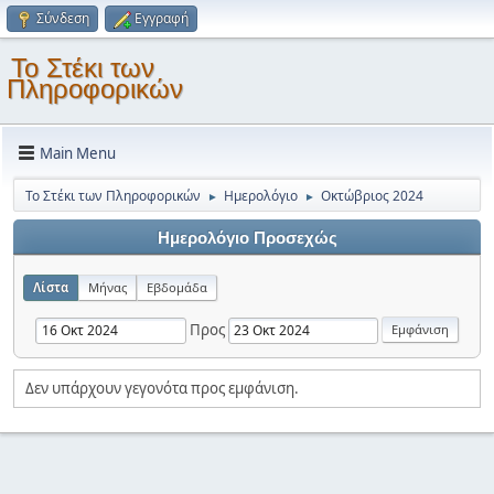
Σύνδεση
Εγγραφή
Το Στέκι των
Πληροφορικών
Main Menu
Το Στέκι των Πληροφορικών
Ημερολόγιο
Οκτώβριος 2024
►
►
Ημερολόγιο Προσεχώς
Λίστα
Μήνας
Εβδομάδα
Προς
Δεν υπάρχουν γεγονότα προς εμφάνιση.