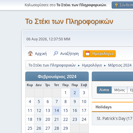
Καλωσορίσατε στο
Το Στέκι των Πληροφορικών
.
Σύνδεσ
Το Στέκι των Πληροφορικών
06 Αυγ 2026, 12:37:50 ΜΜ
Αρχική
Αναζήτηση
Ημερολόγιο
Το Στέκι των Πληροφορικών
Ημερολόγιο
Μάρτιος 2024
►
►
Φεβρουάριος 2024
Κυρ
Δευ
Τρι
Τετ
Πεμ
Παρ
Σαβ
Λίστα
Μήνας
Ε
1
2
3
4
5
6
7
8
9
10
Holidays
11
12
13
14
15
16
17
St. Patrick's Day (1
18
19
20
21
22
23
24
25
26
27
28
29