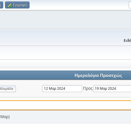
η
Εγγραφή
Ειδή
Ημερολόγιο Προσεχώς
Προς
βδομάδα
7 Μαρ)