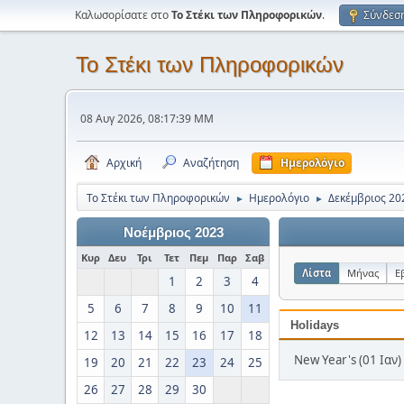
Καλωσορίσατε στο
Το Στέκι των Πληροφορικών
.
Σύνδεσ
Το Στέκι των Πληροφορικών
08 Αυγ 2026, 08:17:39 ΜΜ
Αρχική
Αναζήτηση
Ημερολόγιο
Το Στέκι των Πληροφορικών
Ημερολόγιο
Δεκέμβριος 20
►
►
Νοέμβριος 2023
Κυρ
Δευ
Τρι
Τετ
Πεμ
Παρ
Σαβ
Λίστα
Μήνας
Ε
1
2
3
4
5
6
7
8
9
10
11
Holidays
12
13
14
15
16
17
18
New Year's (01 Ιαν)
19
20
21
22
23
24
25
26
27
28
29
30