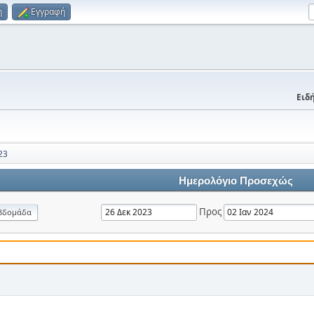
η
Εγγραφή
Ειδή
23
Ημερολόγιο Προσεχώς
Προς
βδομάδα