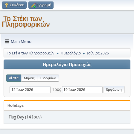
Σύνδεση
Εγγραφή
Το Στέκι των
Πληροφορικών
Main Menu
Το Στέκι των Πληροφορικών
Ημερολόγιο
Ιούνιος 2026
►
►
Ημερολόγιο Προσεχώς
Λίστα
Μήνας
Εβδομάδα
Προς
Holidays
Flag Day (14 Ιουν)