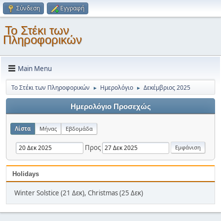
Σύνδεση
Εγγραφή
Το Στέκι των
Πληροφορικών
Main Menu
Το Στέκι των Πληροφορικών
Ημερολόγιο
Δεκέμβριος 2025
►
►
Ημερολόγιο Προσεχώς
Λίστα
Μήνας
Εβδομάδα
Προς
Holidays
Winter Solstice (21 Δεκ), Christmas (25 Δεκ)