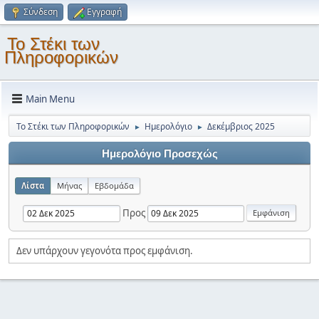
Σύνδεση
Εγγραφή
Το Στέκι των
Πληροφορικών
Main Menu
Το Στέκι των Πληροφορικών
Ημερολόγιο
Δεκέμβριος 2025
►
►
Ημερολόγιο Προσεχώς
Λίστα
Μήνας
Εβδομάδα
Προς
Δεν υπάρχουν γεγονότα προς εμφάνιση.