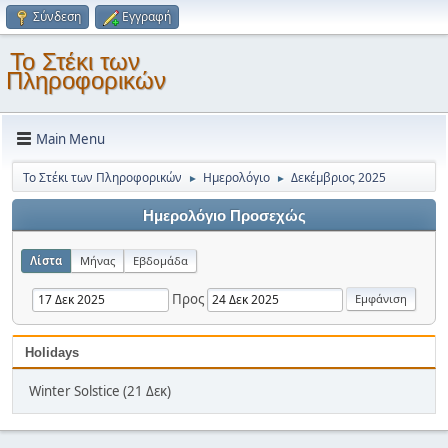
Σύνδεση
Εγγραφή
Το Στέκι των
Πληροφορικών
Main Menu
Το Στέκι των Πληροφορικών
Ημερολόγιο
Δεκέμβριος 2025
►
►
Ημερολόγιο Προσεχώς
Λίστα
Μήνας
Εβδομάδα
Προς
Holidays
Winter Solstice (21 Δεκ)