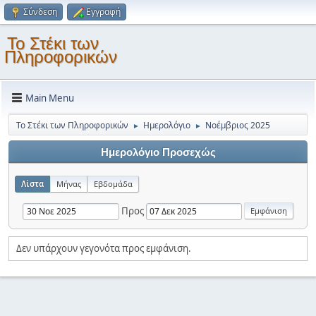
Σύνδεση
Εγγραφή
Το Στέκι των
Πληροφορικών
Main Menu
Το Στέκι των Πληροφορικών
Ημερολόγιο
Νοέμβριος 2025
►
►
Ημερολόγιο Προσεχώς
Λίστα
Μήνας
Εβδομάδα
Προς
Δεν υπάρχουν γεγονότα προς εμφάνιση.