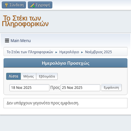
Σύνδεση
Εγγραφή
Το Στέκι των
Πληροφορικών
Main Menu
Το Στέκι των Πληροφορικών
Ημερολόγιο
Νοέμβριος 2025
►
►
Ημερολόγιο Προσεχώς
Λίστα
Μήνας
Εβδομάδα
Προς
Δεν υπάρχουν γεγονότα προς εμφάνιση.