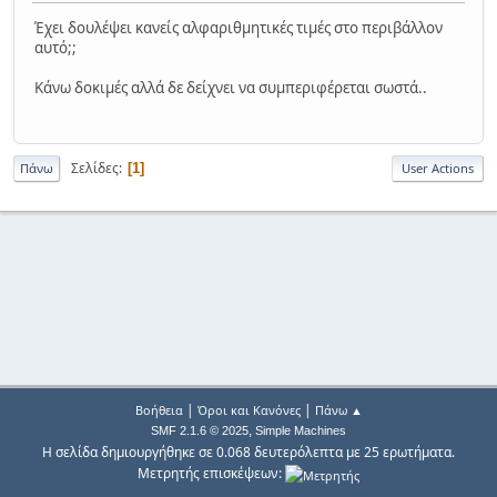
Έχει δουλέψει κανείς αλφαριθμητικές τιμές στο περιβάλλον
αυτό;;
Κάνω δοκιμές αλλά δε δείχνει να συμπεριφέρεται σωστά..
Σελίδες
1
Πάνω
User Actions
|
|
Βοήθεια
Όροι και Κανόνες
Πάνω ▲
,
SMF 2.1.6 © 2025
Simple Machines
Η σελίδα δημιουργήθηκε σε 0.068 δευτερόλεπτα με 25 ερωτήματα.
Μετρητής επισκέψεων: