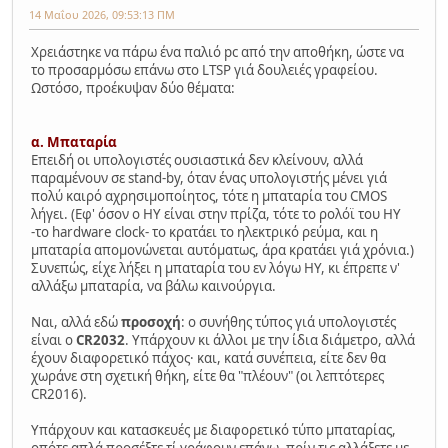
14 Μαΐου 2026, 09:53:13 ΠΜ
Χρειάστηκε να πάρω ένα παλιό pc από την αποθήκη, ώστε να
το προσαρμόσω επάνω στο LTSP γιά δουλειές γραφείου.
Ωστόσο, προέκυψαν δύο θέματα:
α. Μπαταρία
Επειδή οι υπολογιστές ουσιαστικά δεν κλείνουν, αλλά
παραμένουν σε stand-by, όταν ένας υπολογιστής μένει γιά
πολύ καιρό αχρησιμοποίητος, τότε η μπαταρία του CMOS
λήγει. (Εφ' όσον ο ΗΥ είναι στην πρίζα, τότε το ρολόϊ του ΗΥ
-το hardware clock- το κρατάει το ηλεκτρικό ρεύμα, και η
μπαταρία απομονώνεται αυτόματως, άρα κρατάει γιά χρόνια.)
Συνεπώς, είχε λήξει η μπαταρία του εν λόγω ΗΥ, κι έπρεπε ν'
αλλάξω μπαταρία, να βάλω καινούργια.
Ναι, αλλά εδώ
προσοχή
: ο συνήθης τύπος γιά υπολογιστές
είναι ο
CR2032
. Υπάρχουν κι άλλοι με την ίδια διάμετρο, αλλά
έχουν διαφορετικό πάχος· και, κατά συνέπεια, είτε δεν θα
χωράνε στη σχετική θήκη, είτε θα "πλέουν" (οι λεπτότερες
CR2016).
Υπάρχουν και κατασκευές με διαφορετικό τύπο μπαταρίας,
οπότε απλά προσέξτε τί γράφουν επάνω, πρίν τις αλλάξετε με