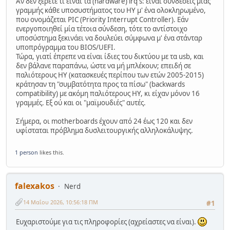
Αν δεν ξέρετε τί είναι τα (hardware) irq's: είναι συνδέσεις μιάς
γραμμής κάθε υποσυστήματος του ΗΥ μ' ένα ολοκληρωμένο,
που ονομάζεται PIC (Priority Interrupt Controller). Εάν
ενεργοποιηθεί μία τέτοια σύνδεση, τότε το αντίστοιχο
υποσύστημα ξεκινάει να δουλεύει σύμφωνα μ' ένα στάνταρ
υποπρόγραμμα του BIOS/UEFI.
Τώρα, γιατί έπρεπε να είναι ίδιες του δικτύου με τα usb, και
δεν βάλανε παραπάνω, ώστε να μή μπλέκουν; επειδή σε
παλιότερους ΗΥ (κατασκευές περίπου των ετών 2005-2015)
κράτησαν τη "συμβατότητα προς τα πίσω" (backwards
compatibility) με ακόμη παλιότερους ΗΥ, κι είχαν μόνον 16
γραμμές. Εξ ού και οι "μαϊμουδιές" αυτές.
Σήμερα, οι motherboards έχουν από 24 έως 120 και δεν
υφίσταται πρόβλημα δυσλειτουργικής αλληλοκάλυψης.
1 person
likes this.
falexakos
Nerd
14 Μαΐου 2026, 10:56:18 ΠΜ
#1
Ευχαριστούμε για τις πληροφορίες (αχρείαστες να είναι).