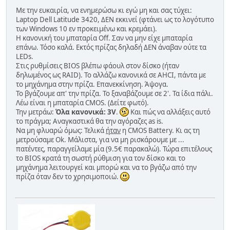
Με την ευκαιρία, να ενημερώσω κι εγώ μη και σας τύχει:
Laptop Dell Latitude 3420, ΔΕΝ εκκινεί (φτάνει ως το λογότυπο
των Windows 10 εν προκειμένω και κρεμάει).
Η κανονική του μπαταρία Off. Σαν να μην είχε μπαταρία
επάνω. Τόσο καλά. Εκτός πρίζας δηλαδή ΔΕΝ άναβαν ούτε τα
LEDs.
Στις ρυθμίσεις BIOS βλέπω φάουλ στον δίσκο (ήταν
δηλωμένος ως RAID). Το αλλάζω κανονικά σε AHCI, πάντα με
το μηχάνημα στην πρίζα. Επανεκκίνηση. Άψογα.
Το βγάζουμε απ' την πρίζα. Το ξαναβάζουμε σε 2'. Τα ίδια πάλι.
Λέω είναι η μπαταρία CMOS. (Δείτε φωτό).
Την μετράω:
Όλα κανονικά: 3V
.
Και πώς να αλλάξεις αυτό
το πράγμα; Αναγκαστικά θα την αγόραζες as is.
Να μη φλυαρώ όμως: Τελικά
ήταν
η CMOS Battery. Κι ας τη
μετρούσαμε Ok. Μάλιστα, για να μη ρισκάρουμε με ...
πατέντες, παραγγείλαμε μία (9.5€ παρακαλώ). Τώρα επιτέλους
το BIOS κρατά τη σωστή ρύθμιση για τον δίσκο και το
μηχάνημα λειτουργεί και μπορώ και να το βγάζω από την
πρίζα όταν δεν το χρησιμοποιώ.