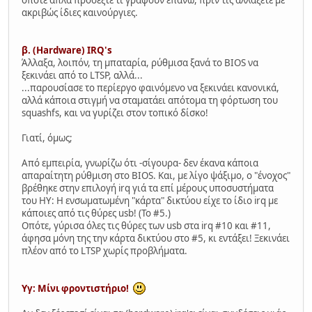
ακριβώς ίδιες καινούργιες.
β. (Hardware) IRQ's
Άλλαξα, λοιπόν, τη μπαταρία, ρύθμισα ξανά το BIOS να
ξεκινάει από το LTSP, αλλά...
...παρουσίασε το περίεργο φαινόμενο να ξεκινάει κανονικά,
αλλά κάποια στιγμή να σταματάει απότομα τη φόρτωση του
squashfs, και να γυρίζει στον τοπικό δίσκο!
Γιατί, όμως;
Από εμπειρία, γνωρίζω ότι -σίγουρα- δεν έκανα κάποια
απαραίτητη ρύθμιση στο BIOS. Και, με λίγο ψάξιμο, ο "ένοχος"
βρέθηκε στην επιλογή irq γιά τα επί μέρους υποσυστήματα
του ΗΥ: Η ενσωματωμένη "κάρτα" δικτύου είχε το ίδιο irq με
κάποιες από τις θύρες usb! (Το #5.)
Οπότε, γύρισα όλες τις θύρες των usb στα irq #10 και #11,
άφησα μόνη της την κάρτα δικτύου στο #5, κι εντάξει! Ξεκινάει
πλέον από το LTSP χωρίς προβλήματα.
Υγ: Μίνι φροντιστήριο!