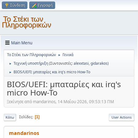
Σύνδεση
Εγγραφή
Το Στέκι των
Πληροφορικών
Main Menu
Το Στέκι των Πληροφορικών
Γενικά
►
Τεχνική υποστήριξη
(Συντονιστές:
alexxtasi
,
gidarakos
)
►
BIOS/UEFI: μπαταρίες και irq's micro How-To
►
BIOS/UEFI: μπαταρίες και irq's
micro How-To
Ξεκίνησε από mandarinos, 14 Μαΐου 2026, 09:53:13 ΠΜ
Σελίδες
1
Κάτω
User Actions
mandarinos