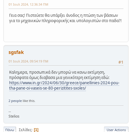
01 Ιουλ 2024, 12:36:34 ΠΜ
Γεια σας! Πιστεύετε θα υπάρξει άνοδος η πτώση των βάσεων
για το μηχανικών πληροφορικής και υπολογιστών στο παδα?!
sgsfak
01 Ιουλ 2024, 09:54:19 ΠΜ
#1
Καλημερα, προσωπικά δεν μπορώ να κανω εκτίμηση,
πρόσφατα όμως διαβασα μια γενικότερη εκτίμηση εδώ:
https://www.in.gr/2024/06/30/greece/panellinies-2024-pou-
tha-pane-oi-vaseis-se-80-perizitites-sxoles/
2 people
like this.
--
Stelios
Σελίδες
1
Πάνω
User Actions