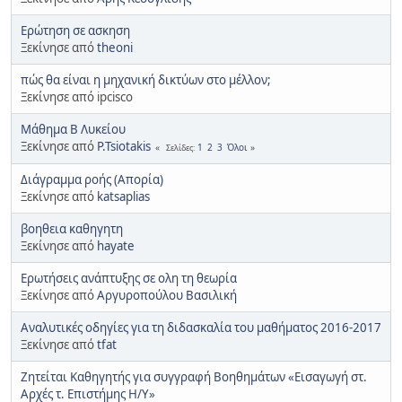
Ερώτηση σε ασκηση
Ξεκίνησε από
theoni
πώς θα είναι η μηχανική δικτύων στο μέλλον;
Ξεκίνησε από ipcisco
Μάθημα Β Λυκείου
Ξεκίνησε από
P.Tsiotakis
1
2
3
Όλοι
Σελίδες
Διάγραμμα ροής (Απορία)
Ξεκίνησε από
katsaplias
βοηθεια καθηγητη
Ξεκίνησε από
hayate
Ερωτήσεις ανάπτυξης σε ολη τη θεωρία
Ξεκίνησε από
Αργυροπούλου Βασιλική
Αναλυτικές οδηγίες για τη διδασκαλία του μαθήματος 2016-2017
Ξεκίνησε από
tfat
Ζητείται Καθηγητής για συγγραφή Βοηθημάτων «Εισαγωγή στ.
Αρχές τ. Επιστήμης Η/Υ»