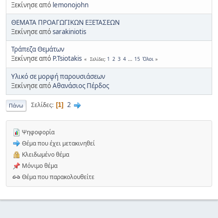
Ξεκίνησε από
lemonojohn
ΘΕΜΑΤΑ ΠΡΟΑΓΩΓΙΚΩΝ ΕΞΕΤΑΣΕΩΝ
Ξεκίνησε από
sarakiniotis
Τράπεζα Θεμάτων
Ξεκίνησε από
P.Tsiotakis
1
2
3
4
...
15
Όλοι
Σελίδες
Υλικό σε μορφή παρουσιάσεων
Ξεκίνησε από
Αθανάσιος Πέρδος
2
Σελίδες
1
Πάνω
Ψηφοφορία
Θέμα που έχει μετακινηθεί
Κλειδωμένο θέμα
Μόνιμο θέμα
Θέμα που παρακολουθείτε