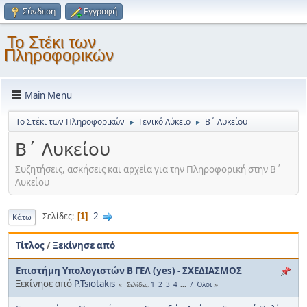
Σύνδεση
Εγγραφή
Το Στέκι των
Πληροφορικών
Main Menu
Το Στέκι των Πληροφορικών
Γενικό Λύκειο
Β΄ Λυκείου
►
►
Β΄ Λυκείου
Συζητήσεις, ασκήσεις και αρχεία για την Πληροφορική στην Β΄
Λυκείου
2
Σελίδες
1
Κάτω
Τίτλος
/
Ξεκίνησε από
Επιστήμη Υπολογιστών Β ΓΕΛ (yes) - ΣΧΕΔΙΑΣΜΟΣ
Ξεκίνησε από
P.Tsiotakis
1
2
3
4
...
7
Όλοι
Σελίδες