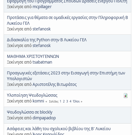
Εφαρμογή του Προγράμματος Σπουδών Δράσεις Ενεργού Πολίτη
Ξεκίνησε από
mcpillager
Προτάσεις για θέματα σε ομαδικές εργασίες στην Πληροφορική Β
Λυκείου ΓΕΛ
Ξεκίνησε από
stefanosk
Διδασκαλία της Python στην Β Λυκείου ΓΕΛ
Ξεκίνησε από
stefanosk
ΜΑΘΗΜΑ ΧΡΙΣΤΟΥΓΕΝΝΩΝ
Ξεκίνησε από
tsabatman
Προαγωγικές εξετάσεις 2023 στην Εισαγωγή στην Επιστήμη των
Υπολογιστών
Ξεκίνησε από
Αριστοτέλης Βιτωράτος
Υλοποίηση Ψευδογλώσσας
Ξεκίνησε από
komni
1
2
3
4
Όλοι
Σελίδες
Ψευδογλώσσα σε blockly
Ξεκίνησε από
dimpapadop
Ασάφειες και λάθη του σχολικού βιβλίου της Β' Λυκείου
Ξεκίνησε από
Άρης Κεσογλίδης