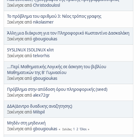
Ξεκίνησε από
Christodoulosl
Το πρόβλημα του αριθμού 3: Νέος τρόπος γραφης
Ξεκίνησε από
nikolasmer
Άλλη μια διάκριση για τον Πληροφορικό Κωσταντίνο Δασκαλάκη
Ξεκίνησε από
gbougioukas
SYSLINUX ISOLINUX κλπ
Ξεκίνησε από
telvorhis
...Περί Μαθηματικής Λογικής σε άσκηση του βιβλίου
Μαθηματικών της Β' Γυμνασίου
Ξεκίνησε από
gbougioukas
Πρόβλημα στην απόδοση όρου πληροφορικής (seed)
Ξεκίνησε από
alex72gr
ΔΔΑ(Δεντρο δυαδικης αναζητησης)
Ξεκίνησε από
Milspil
Μηδέν στη μηδενική
Ξεκίνησε από
gbougioukas
1
2
Όλοι
Σελίδες