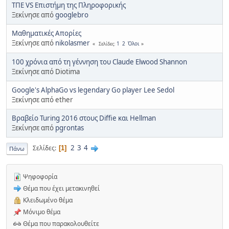
ΤΠΕ VS Επιστήμη της Πληροφορικής
Ξεκίνησε από
googlebro
Μαθηματικές Απορίες
Ξεκίνησε από
nikolasmer
1
2
Όλοι
Σελίδες
100 χρόνια από τη γέννηση του Claude Elwood Shannon
Ξεκίνησε από Diotima
Google's AlphaGo vs legendary Go player Lee Sedol
Ξεκίνησε από ether
Βραβείο Turing 2016 στους Diffie και Hellman
Ξεκίνησε από
pgrontas
2
3
4
Σελίδες
1
Πάνω
Ψηφοφορία
Θέμα που έχει μετακινηθεί
Κλειδωμένο θέμα
Μόνιμο θέμα
Θέμα που παρακολουθείτε