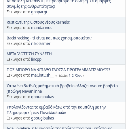
Αποστολή Artemis II με προορισμό τη σελήνη. Οι όμορφες
στιγμές της ανθρωπότητας!
Ξεκίνησε από
gpapargi
Rust αντί της C στους νέους kernels;
Ξεκίνησε από
mandarinos
Backtracking - τί είναι και πως χρησιμοποιείται;
Ξεκίνησε από
nikolasmer
ΜΕΤΑΓΛΩΤΤΙΣΗ ΣΥΝΔΕΣΗ
Ξεκίνησε από
lincpp
ΠΩΣ ΜΠΟΡΩ ΝΑ ΦΤΙΑΞΩ ΓΛΩΣΣΑ ΠΡΟΓΡΑΜΜΑΤΙΣΜΟΥ???
Ξεκίνησε από
maCintOsh__
1
2
Όλοι
Σελίδες
Όταν ένα διεθνές μαθηματικό βραβείο αλλάζει όνομα: βραβείο
(πρώην) Nevanlinna
Ξεκίνησε από
gbougioukas
Υπολογίζοντας το εμβαδό κάτω από την καμπύλη με την
Πληροφορική των Πανελλαδικών
Ξεκίνησε από
gbougioukas
Ada Lovelace, η βιογραφία της πρώτης προγραμματίστριας