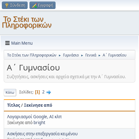
Σύνδεση
Εγγραφή
Το Στέκι των
Πληροφορικών
Main Menu
Το Στέκι των Πληροφορικών
Γυμνάσιο
Γενικά
Α΄ Γυμνασίου
►
►
►
Α΄ Γυμνασίου
Συζητήσεις, ασκήσεις και αρχεία σχετικά με την Α΄ Γυμνασίου.
2
Σελίδες
1
Κάτω
Τίτλος
/
Ξεκίνησε από
Λογαριασμοί Google, AI κλπ
Ξεκίνησε από
bright
Ασκήσεις στην επεξεργασία κειμένου