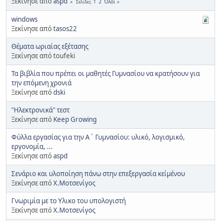
Ξεκίνησε από
aspd
1
2
Όλοι
Σελίδες
windows
Ξεκίνησε από
tasos22
Θέματα ωριαίας εξέτασης
Ξεκίνησε από toufeki
Τα βιβλία που πρέπει οι μαθητές Γυμνασίου να κρατήσουν για
την επόμενη χρονιά
Ξεκίνησε από
dski
"Ηλεκτρονικά" τεστ
Ξεκίνησε από
Keep Growing
Φύλλα εργασίας για την Α΄ Γυμνασίου: υλικό, λογισμικό,
εργονομία, ...
Ξεκίνησε από
aspd
Σενάριο και υλοποίηση πάνω στην επεξεργασία κείμένου
Ξεκίνησε από
Χ.Μοτσενίγος
Γνωριμία με το Υλικο του υπολογιστή
Ξεκίνησε από
Χ.Μοτσενίγος