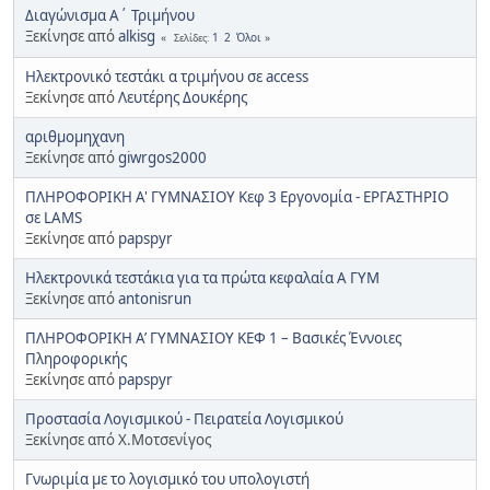
Διαγώνισμα Α΄ Τριμήνου
Ξεκίνησε από
alkisg
1
2
Όλοι
Σελίδες
Ηλεκτρονικό τεστάκι α τριμήνου σε access
Ξεκίνησε από
Λευτέρης Δουκέρης
αριθμομηχανη
Ξεκίνησε από
giwrgos2000
ΠΛΗΡΟΦΟΡΙΚΗ Α' ΓΥΜΝΑΣΙΟΥ Kεφ 3 Εργονομία - ΕΡΓΑΣΤΗΡΙΟ
σε LAMS
Ξεκίνησε από
papspyr
Ηλεκτρονικά τεστάκια για τα πρώτα κεφαλαία Α ΓΥΜ
Ξεκίνησε από
antonisrun
ΠΛΗΡΟΦΟΡΙΚΗ Α’ ΓΥΜΝΑΣΙΟΥ ΚΕΦ 1 – Βασικές Έννοιες
Πληροφορικής
Ξεκίνησε από
papspyr
Προστασία Λογισμικού - Πειρατεία Λογισμικού
Ξεκίνησε από Χ.Μοτσενίγος
Γνωριμία με το λογισμικό του υπολογιστή