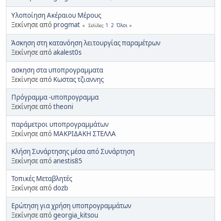
Υλοποίηση Ακέραιου Μέρους
Ξεκίνησε από
progmat
1
2
Όλοι
Σελίδες
Άσκηση στη κατανόηση λειτουργίας παραμέτρων
Ξεκίνησε από
akalest0s
ασκηση στα υποπρογραμματα
Ξεκίνησε από
Κωστας τζιαννης
Πρόγραμμα -υποπρογραμμα
Ξεκίνησε από
theoni
παράμετροι υποπρογραμμάτων
Ξεκίνησε από
ΜΑΚΡΙΔΑΚΗ ΣΤΕΛΛΑ
Κλήση Συνάρτησης μέσα από Συνάρτηση
Ξεκίνησε από
anestis85
Τοπικές Μεταβλητές
Ξεκίνησε από
dozb
Ερώτηση για χρήση υποπρογραμμάτων
Ξεκίνησε από
georgia_kitsou