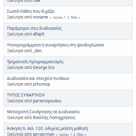
Ξεκίνησε από
tsak
Σωστό-Λάθος που διχάζει
Ξεκίνησε από
noname
1
2
Όλοι
Σελίδες
Παράμετροι στις διαδικασίες
Ξεκίνησε από
alfap9
Υποπρογράμματα ή συναρτήσεις στη ψευδογλώσσα
Ξεκίνησε από
_dim
Τμηματικός προγραμματισμός
Ξεκίνησε από
George Eco
Διαδικασία και στοιχεία πινάκων
Ξεκίνησε από
pthomop
ΤΥΠΟΣ ΣΥΝΑΡΤΗΣΗ
Ξεκίνησε από
parsenopoulou
Μετατροπή Συνάρτησης σε Διαδικασία
Ξεκίνησε από
Βασίλης Παπαχρήστος
Άσκηση 9, σελ. 120, οδηγίες μελέτη μαθητή
Ξεκίνησε από
gergerman
1
2
Όλοι
Σελίδες