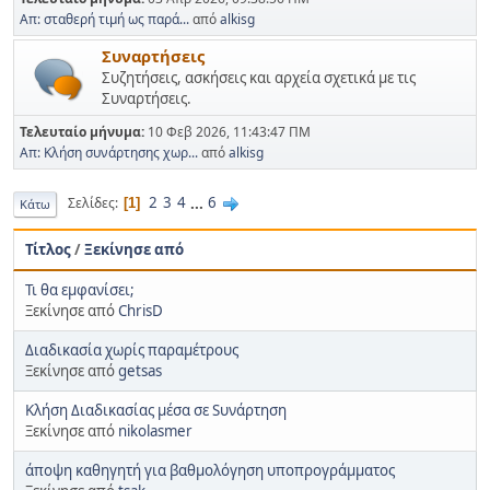
Απ: σταθερή τιμή ως παρά...
από
alkisg
Συναρτήσεις
Συζητήσεις, ασκήσεις και αρχεία σχετικά με τις
Συναρτήσεις.
Τελευταίο μήνυμα:
10 Φεβ 2026, 11:43:47 ΠΜ
Απ: Κλήση συνάρτησης χωρ...
από
alkisg
2
3
4
...
6
Σελίδες
1
Κάτω
Τίτλος
/
Ξεκίνησε από
Τι θα εμφανίσει;
Ξεκίνησε από
ChrisD
Διαδικασία χωρίς παραμέτρους
Ξεκίνησε από
getsas
Κλήση Διαδικασίας μέσα σε Sυνάρτηση
Ξεκίνησε από
nikolasmer
άποψη καθηγητή για βαθμολόγηση υποπρογράμματος