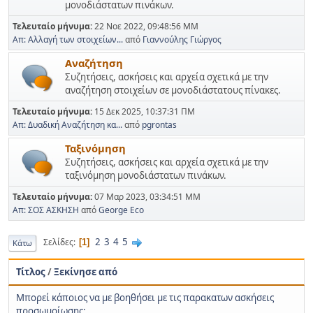
μονοδιάστατων πινάκων.
Τελευταίο μήνυμα:
22 Νοε 2022, 09:48:56 ΜΜ
Απ: Αλλαγή των στοιχείων...
από
Γιαννούλης Γιώργος
Αναζήτηση
Συζητήσεις, ασκήσεις και αρχεία σχετικά με την
αναζήτηση στοιχείων σε μονοδιάστατους πίνακες.
Τελευταίο μήνυμα:
15 Δεκ 2025, 10:37:31 ΠΜ
Απ: Δυαδική Αναζήτηση κα...
από
pgrontas
Ταξινόμηση
Συζητήσεις, ασκήσεις και αρχεία σχετικά με την
ταξινόμηση μονοδιάστατων πινάκων.
Τελευταίο μήνυμα:
07 Μαρ 2023, 03:34:51 ΜΜ
Απ: ΣΟΣ ΑΣΚΗΣΗ
από
George Eco
2
3
4
5
Σελίδες
1
Κάτω
Τίτλος
/
Ξεκίνησε από
Mπορεί κάποιος να με βοηθήσει με τις παρακατων ασκήσεις
προσωμοίωσης;