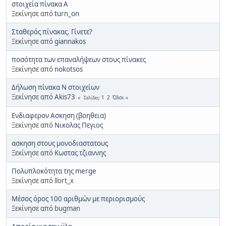
στοιχεία πίνακα Α
Ξεκίνησε από
turn_on
Σταθερός πίνακας. Γίνετε?
Ξεκίνησε από
giannakos
ποσότητα των επαναλήψεων στους πίνακες
Ξεκίνησε από
nokotsos
Δήλωση πίνακα Ν στοιχείων
Ξεκίνησε από
Akis73
1
2
Όλοι
Σελίδες
Ενδιαφερον Ασκηση (βοηθεια)
Ξεκίνησε από
Νικολας Πεγιος
ασκηση στους μονοδιαστατους
Ξεκίνησε από
Κωστας τζιαννης
Πολυπλοκότητα της merge
Ξεκίνησε από llort_x
Μέσος όρος 100 αριθμών με περιορισμούς
Ξεκίνησε από bugman