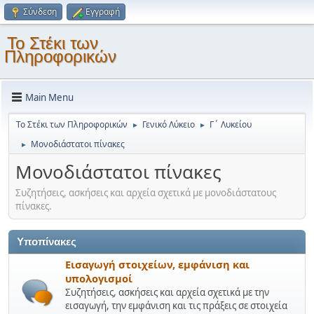
Σύνδεση
Εγγραφή
Το Στέκι των
Πληροφορικών
Main Menu
Το Στέκι των Πληροφορικών
Γενικό Λύκειο
Γ΄ Λυκείου
►
►
Μονοδιάστατοι πίνακες
►
Μονοδιάστατοι πίνακες
Συζητήσεις, ασκήσεις και αρχεία σχετικά με μονοδιάστατους
πίνακες.
Υποπίνακες
Εισαγωγή στοιχείων, εμφάνιση και
υπολογισμοί
Συζητήσεις, ασκήσεις και αρχεία σχετικά με την
εισαγωγή, την εμφάνιση και τις πράξεις σε στοιχεία