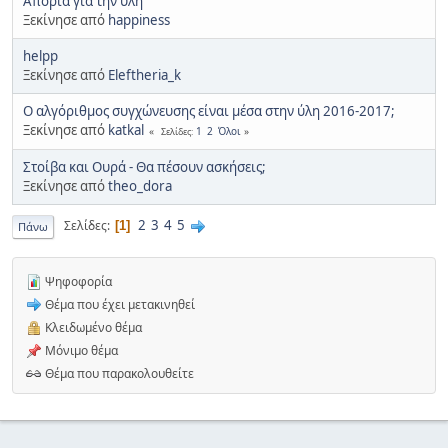
Απορία για την ύλη
Ξεκίνησε από
happiness
helpp
Ξεκίνησε από
Eleftheria_k
Ο αλγόριθμος συγχώνευσης είναι μέσα στην ύλη 2016-2017;
Ξεκίνησε από
katkal
1
2
Όλοι
Σελίδες
Στοίβα και Ουρά - Θα πέσουν ασκήσεις;
Ξεκίνησε από
theo_dora
2
3
4
5
Σελίδες
1
Πάνω
Ψηφοφορία
Θέμα που έχει μετακινηθεί
Κλειδωμένο θέμα
Μόνιμο θέμα
Θέμα που παρακολουθείτε