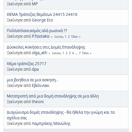
Ξεκίνησε από
MP
ΘΕΜΑ Τράπεζας θεμάτων 24415 24416
Ξεκίνησε από
George Eco
Πολλαπλασιασμός αλά ρωσικά ??
Ξεκίνησε από
P.Tsiotakis
1
2
Όλοι
Σελίδες
Δύσκολες Ασκήσεις στις Δομές Επανάληψης
Ξεκίνησε από
olga_ath
1
2
3
4
...
7
Όλοι
Σελίδες
Θέμα τράπεζας 25717
Ξεκίνησε από
dpa
μια βοηθεια σε μια ασκηση..
Ξεκίνησε από
Εβελινακι
Μετατροπή από μια δομή επανάληψης σε μια άλλη
Ξεκίνησε από
theoni
Διαγώνισμα δομές επανάληψης - θα ήθελα την γνώμη και τα
σχόλια σας
Ξεκίνησε από
Λαμπράκης Μανώλης