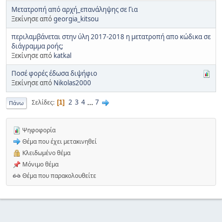
Μετατροπή από αρχή_επανάληψης σε Για
Ξεκίνησε από
georgia_kitsou
περιλαμβάνεται στην ύλη 2017-2018 η μετατροπή απο κώδικα σε
διάγραμμα ροής;
Ξεκίνησε από
katkal
Ποσέ φορές έδωσα διψήφιο
Ξεκίνησε από
Nikolas2000
2
3
4
...
7
Σελίδες
1
Πάνω
Ψηφοφορία
Θέμα που έχει μετακινηθεί
Κλειδωμένο θέμα
Μόνιμο θέμα
Θέμα που παρακολουθείτε