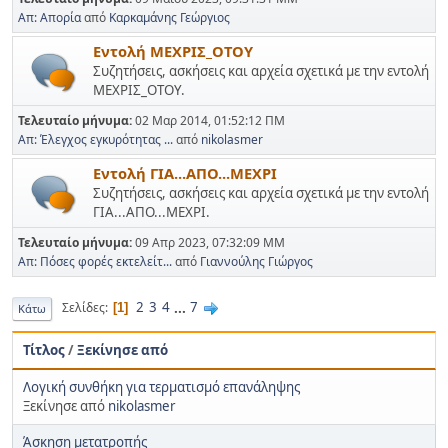
Απ: Απορία
από
Καρκαμάνης Γεώργιος
Εντολή ΜΕΧΡΙΣ_ΟΤΟΥ
Συζητήσεις, ασκήσεις και αρχεία σχετικά με την εντολή
ΜΕΧΡΙΣ_ΟΤΟΥ.
Τελευταίο μήνυμα:
02 Μαρ 2014, 01:52:12 ΠΜ
Απ: Έλεγχος εγκυρότητας ...
από
nikolasmer
Εντολή ΓΙΑ...ΑΠΟ...ΜΕΧΡΙ
Συζητήσεις, ασκήσεις και αρχεία σχετικά με την εντολή
ΓΙΑ...ΑΠΟ...ΜΕΧΡΙ.
Τελευταίο μήνυμα:
09 Απρ 2023, 07:32:09 ΜΜ
Απ: Πόσες φορές εκτελείτ...
από
Γιαννούλης Γιώργος
2
3
4
...
7
Σελίδες
1
Κάτω
Τίτλος
/
Ξεκίνησε από
Λογική συνθήκη για τερματισμό επανάληψης
Ξεκίνησε από
nikolasmer
Άσκηση μετατροπής