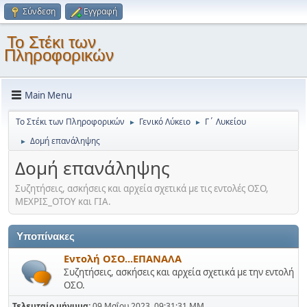
Σύνδεση
Εγγραφή
Το Στέκι των
Πληροφορικών
Main Menu
Το Στέκι των Πληροφορικών
Γενικό Λύκειο
Γ΄ Λυκείου
►
►
Δομή επανάληψης
►
Δομή επανάληψης
Συζητήσεις, ασκήσεις και αρχεία σχετικά με τις εντολές ΟΣΟ,
ΜΕΧΡΙΣ_ΟΤΟΥ και ΓΙΑ.
Υποπίνακες
Εντολή ΟΣΟ...ΕΠΑΝΑΛΑ
Συζητήσεις, ασκήσεις και αρχεία σχετικά με την εντολή
ΟΣΟ.
Τελευταίο μήνυμα:
09 Μαΐου 2023, 09:31:31 ΜΜ