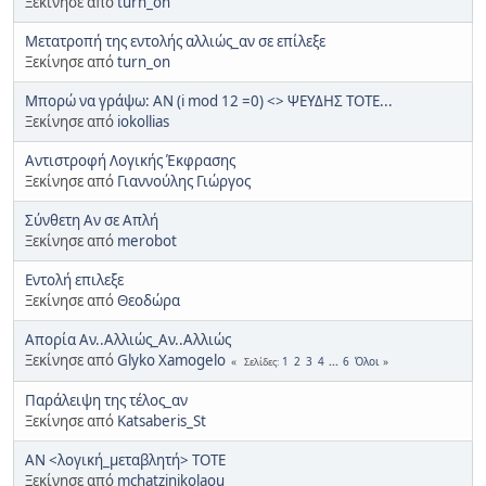
Ξεκίνησε από
turn_on
Μετατροπή της εντολής αλλιώς_αν σε επίλεξε
Ξεκίνησε από
turn_on
Μπορώ να γράψω: ΑΝ (i mod 12 =0) <> ΨΕΥΔΗΣ ΤΟΤΕ...
Ξεκίνησε από
iokollias
Αντιστροφή Λογικής Έκφρασης
Ξεκίνησε από
Γιαννούλης Γιώργος
Σύνθετη Αν σε Απλή
Ξεκίνησε από
merobot
Εντολή επιλεξε
Ξεκίνησε από
Θεοδώρα
Απορία Αν..Αλλιώς_Αν..Αλλιώς
Ξεκίνησε από
Glyko Xamogelo
1
2
3
4
...
6
Όλοι
Σελίδες
Παράλειψη της τέλος_αν
Ξεκίνησε από
Katsaberis_St
ΑΝ <λογική_μεταβλητή> ΤΟΤΕ
Ξεκίνησε από
mchatzinikolaou