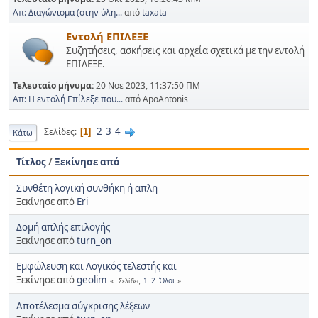
Απ: Διαγώνισμα (στην ύλη...
από
taxata
Εντολή ΕΠΙΛΕΞΕ
Συζητήσεις, ασκήσεις και αρχεία σχετικά με την εντολή
ΕΠΙΛΕΞΕ.
Τελευταίο μήνυμα:
20 Νοε 2023, 11:37:50 ΠΜ
Απ: Η εντολή Επίλεξε που...
από ApoAntonis
2
3
4
Σελίδες
1
Κάτω
Τίτλος
/
Ξεκίνησε από
Συνθέτη λογική συνθήκη ή απλη
Ξεκίνησε από
Eri
Δομή απλής επιλογής
Ξεκίνησε από
turn_on
Εμφώλευση και Λογικός τελεστής και
Ξεκίνησε από
geolim
1
2
Όλοι
Σελίδες
Αποτέλεσμα σύγκρισης λέξεων