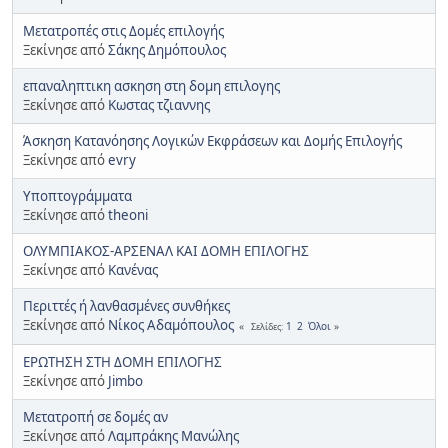
Mετατροπές στις Δομές επιλογής
Ξεκίνησε από
Σάκης Δημόπουλος
επαναληπτικη ασκηση στη δομη επιλογης
Ξεκίνησε από
Κωστας τζιαννης
Άσκηση Κατανόησης Λογικών Εκφράσεων και Δομής Επιλογής
Ξεκίνησε από
evry
Υποπτογράμματα
Ξεκίνησε από
theoni
ΟΛΥΜΠΙΑΚΟΣ-ΑΡΣΕΝΑΛ ΚΑΙ ΔΟΜΗ ΕΠΙΛΟΓΗΣ
Ξεκίνησε από
Κανένας
Περιττές ή λανθασμένες συνθήκες
Ξεκίνησε από
Νίκος Αδαμόπουλος
1
2
Όλοι
Σελίδες
ΕΡΩΤΗΣΗ ΣΤΗ ΔΟΜΗ ΕΠΙΛΟΓΗΣ
Ξεκίνησε από
Jimbo
Μετατροπή σε δομές αν
Ξεκίνησε από
Λαμπράκης Μανώλης