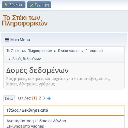
Σύνδεση
Εγγραφή
Το Στέκι των
Πληροφορικών
Main Menu
Το Στέκι των Πληροφορικών
Γενικό Λύκειο
Γ΄ Λυκείου
►
►
Δομές δεδομένων
►
Δομές δεδομένων
Συζητήσεις, ασκήσεις και αρχεία σχετικά με στοίβες, ουρές,
λίστες, δέντρα και γράφους.
2
3
Σελίδες
1
Κάτω
Τίτλος
/
Ξεκίνησε από
Αναπαράσταση κώδικα σε Δένδρο
Ξεκίνησε από
Vagnes