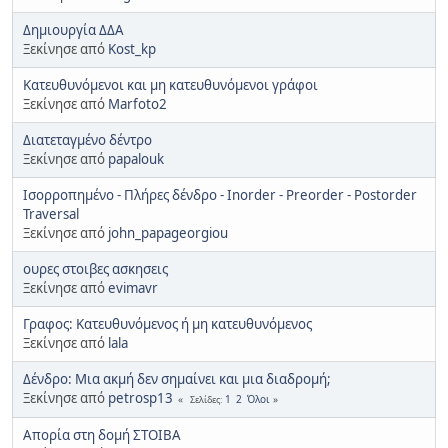
Δημιουργία ΔΔΑ
Ξεκίνησε από
Kost_kp
Κατευθυνόμενοι και μη κατευθυνόμενοι γράφοι
Ξεκίνησε από
Marfoto2
Διατεταγμένο δέντρο
Ξεκίνησε από
papalouk
Ισορροπημένο - Πλήρες δένδρο - Inorder - Preorder - Postorder
Traversal
Ξεκίνησε από
john_papageorgiou
ουρες στοιβες ασκησεις
Ξεκίνησε από
evimavr
Γραφος: Κατευθυνόμενος ή μη κατευθυνόμενος
Ξεκίνησε από
lala
Δένδρο: Μια ακμή δεν σημαίνει και μια διαδρομή;
Ξεκίνησε από
petrosp13
1
2
Όλοι
Σελίδες
Απορία στη δομή ΣΤΟΙΒΑ