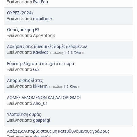
Ξεκίνησε από
EvatEdu
ΟΥΡΕΣ (2024)
Ξεκίνησε από
mcpillager
Ουρές άσκηση Ε3
Ξεκίνησε από ApoAntonis
Ασκήσεις στις δυναμικές δομές δεδομένων
Ξεκίνησε από
Κανένας
1
2
3
Όλοι
Σελίδες
Εύρεση ελάχιστου στοιχείο σε ουρά
Ξεκίνησε από
G.S.
Απορία στις λίστες
Ξεκίνησε από
kkkerm
1
2
Όλοι
Σελίδες
ΔΟΜΕΣ ΔΕΔΟΜΕΝΩΝ ΚΑΙ ΑΛΓΟΡΙΘΜΟΙ
Ξεκίνησε από
Alex_01
Υλοποίηση ουράς
Ξεκίνησε από
gpapargi
Ασάφεια/Απορία στους μη κατευθυνόμενους γράφους
Ξεκίνησε από
akalest0s