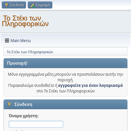
Σύνδεση
Εγγραφή
Το Στέκι των
Πληροφορικών
Main Menu
Το Στέκι των Πληροφορικών
Προσοχή!
Μόνο εγγεγραμμένα μέλη μπορούν να προσπελάσουν αυτήν την
περιοχή.
Παρακαλούμε συνδεθείτε ή
εγγραφείτε για έναν λογαριασμό
στο Το Στέκι των Πληροφορικών
Σύνδεση
Όνομα χρήστη: