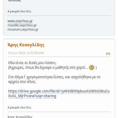
4 people
like this.
www.sepchiou.gr
moodle.sepchiou.gr
museum.sepchiou.gr
Άρης Κεσογλίδης
10 Ιουν 2023, 12:07:08 ΜΜ
#8
Εδώ είναι οι δικές μου λύσεις.
(Άχρωμες, όπως θα έγραφε ο μαθητής στο χαρτί...
)
Στο Θέμα Γ χρησιμοποίησα λίστες, και ασχολήθηκα με το
αρχείο στο τέλος.
https://drive.google.com/file/d/1pW3d899pbuoXsS89sOi8uCu
XvGL_MjrP/view?usp=sharing
4 people
like this.
Άρης Κεσογλίδης