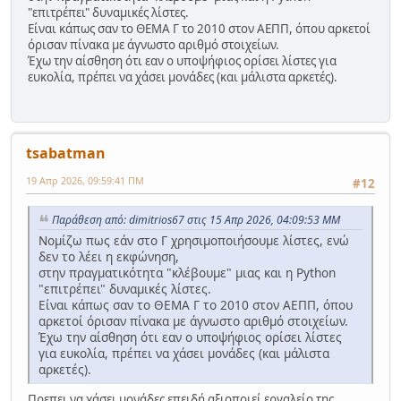
"επιτρέπει" δυναμικές λίστες.
Είναι κάπως σαν το ΘΕΜΑ Γ το 2010 στον ΑΕΠΠ, όπου αρκετοί
όρισαν πίνακα με άγνωστο αριθμό στοιχείων.
Έχω την αίσθηση ότι εαν ο υποψήφιος ορίσει λίστες για
ευκολία, πρέπει να χάσει μονάδες (και μάλιστα αρκετές).
tsabatman
19 Απρ 2026, 09:59:41 ΠΜ
#12
Παράθεση από: dimitrios67 στις 15 Απρ 2026, 04:09:53 ΜΜ
Νομίζω πως εάν στο Γ χρησιμοποιήσουμε λίστες, ενώ
δεν το λέει η εκφώνηση,
στην πραγματικότητα "κλέβουμε" μιας και η Python
"επιτρέπει" δυναμικές λίστες.
Είναι κάπως σαν το ΘΕΜΑ Γ το 2010 στον ΑΕΠΠ, όπου
αρκετοί όρισαν πίνακα με άγνωστο αριθμό στοιχείων.
Έχω την αίσθηση ότι εαν ο υποψήφιος ορίσει λίστες
για ευκολία, πρέπει να χάσει μονάδες (και μάλιστα
αρκετές).
Πρεπει να χάσει μονάδες επειδή αξιοποιεί εργαλείο της