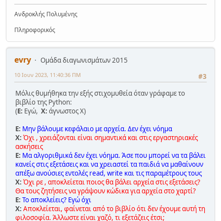
Ανδροκλής Πολυμένης
Πληροφορικός
evry
Ομάδα διαγωνισμάτων 2015
10 Ιουν 2023, 11:40:36 ΠΜ
#3
Μόλις θυμήθηκα την εξής στιχομυθεία όταν γράφαμε το
βιβλίο της Python:
(
Ε:
Εγώ,
Χ:
άγνωστος Χ)
Ε:
Μην βάλουμε κεφάλαιο με αρχεία. Δεν έχει νόημα
Χ:
Όχι , χρειάζονται είναι σημαντικά και στις εργαστηριακές
ασκήσεις
Ε:
Μα αλγοριθμικά δεν έχει νόημα. Άσε που μπορεί να τα βάλει
κανείς στις εξετάσεις και να χρειαστεί τα παιδιά να μαθαίνουν
απέξω ανούσιες εντολές read, write και τις παραμέτρους τους
Χ:
Όχι ρε , αποκλείεται ποιος θα βάλει αρχεία στις εξετάσεις?
Θα τους ζητήσεις να γράψουν κώδικα για αρχεία στο χαρτί?
Ε:
Το αποκλείεις? Εγώ όχι
Χ:
Αποκλείεται, φαίνεται από το βιβλίο ότι δεν έχουμε αυτή τη
φιλοσοφία. Άλλωστε είναι χαζό, τι εξετάζεις έτσι;