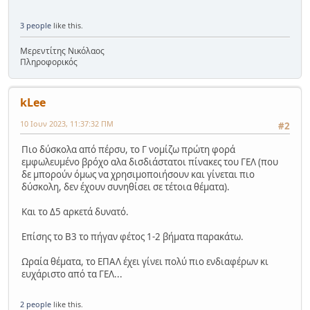
3 people
like this.
Μερεντίτης Νικόλαος
Πληροφορικός
kLee
10 Ιουν 2023, 11:37:32 ΠΜ
#2
Πιο δύσκολα από πέρσυ, το Γ νομίζω πρώτη φορά
εμφωλευμένο βρόχο αλα δισδιάστατοι πίνακες του ΓΕΛ (που
δε μπορούν όμως να χρησιμοποιήσουν και γίνεται πιο
δύσκολη, δεν έχουν συνηθίσει σε τέτοια θέματα).
Και το Δ5 αρκετά δυνατό.
Επίσης το Β3 το πήγαν φέτος 1-2 βήματα παρακάτω.
Ωραία θέματα, το ΕΠΑΛ έχει γίνει πολύ πιο ενδιαφέρων κι
ευχάριστο από τα ΓΕΛ...
2 people
like this.