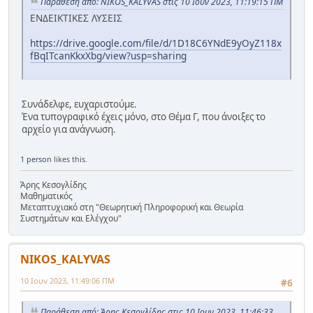
Παράθεση από: NIKOS_KALYVAS στις 10 Ιουν 2023, 11:19:15 ΠΜ
ΕΝΔΕΙΚΤΙΚΕΣ ΛΥΣΕΙΣ
https://drive.google.com/file/d/1D18C6YNdE9yOyZ118x
fBqITcanKkxXbg/view?usp=sharing
Συνάδελφε, ευχαριστούμε.
Ένα τυπογραφικό έχεις μόνο, στο Θέμα Γ, που άνοιξες το
αρχείο για ανάγνωση.
1 person
likes this.
Άρης Κεσογλίδης
Μαθηματικός
Μεταπτυχιακό στη "Θεωρητική Πληροφορική και Θεωρία
Συστημάτων και Ελέγχου"
NIKOS_KALYVAS
10 Ιουν 2023, 11:49:06 ΠΜ
#6
Παράθεση από: Άρης Κεσογλίδης στις 10 Ιουν 2023, 11:46:33