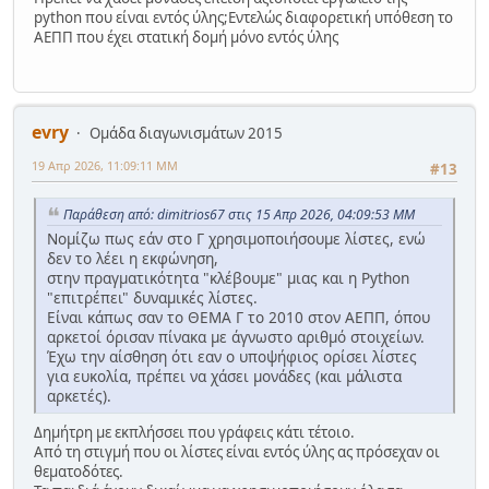
python που είναι εντός ύλης;Εντελώς διαφορετική υπόθεση το
ΑΕΠΠ που έχει στατική δομή μόνο εντός ύλης
evry
Ομάδα διαγωνισμάτων 2015
19 Απρ 2026, 11:09:11 ΜΜ
#13
Παράθεση από: dimitrios67 στις 15 Απρ 2026, 04:09:53 ΜΜ
Νομίζω πως εάν στο Γ χρησιμοποιήσουμε λίστες, ενώ
δεν το λέει η εκφώνηση,
στην πραγματικότητα "κλέβουμε" μιας και η Python
"επιτρέπει" δυναμικές λίστες.
Είναι κάπως σαν το ΘΕΜΑ Γ το 2010 στον ΑΕΠΠ, όπου
αρκετοί όρισαν πίνακα με άγνωστο αριθμό στοιχείων.
Έχω την αίσθηση ότι εαν ο υποψήφιος ορίσει λίστες
για ευκολία, πρέπει να χάσει μονάδες (και μάλιστα
αρκετές).
Δημήτρη με εκπλήσσει που γράφεις κάτι τέτοιο.
Από τη στιγμή που οι λίστες είναι εντός ύλης ας πρόσεχαν οι
θεματοδότες.