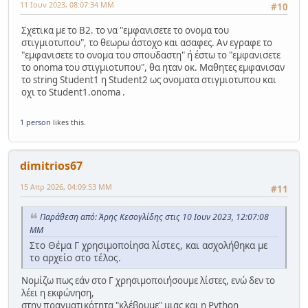
11 Ιουν 2023, 08:07:34 ΜΜ
#10
Σχετικα με το Β2. το να "εμφανισετε το ονομα του
στιγμιοτυπου", το θεωρω άστοχο και ασαφες. Αν εγραφε το
"εμφανισετε το ονομα του σπουδαστη" ή έστω το "εμφανισετε
το onoma του στιγμιοτυπου", θα ηταν οκ. Μαθητες εμφανισαν
το string Student1 η Student2 ως ονοματα στιγμιοτυπου και
οχι το Student1.onoma .
1 person
likes this.
dimitrios67
15 Απρ 2026, 04:09:53 ΜΜ
#11
Παράθεση από: Άρης Κεσογλίδης στις 10 Ιουν 2023, 12:07:08
ΜΜ
Στο Θέμα Γ χρησιμοποίησα λίστες, και ασχολήθηκα με
το αρχείο στο τέλος.
Νομίζω πως εάν στο Γ χρησιμοποιήσουμε λίστες, ενώ δεν το
λέει η εκφώνηση,
στην πραγματικότητα "κλέβουμε" μιας και η Python