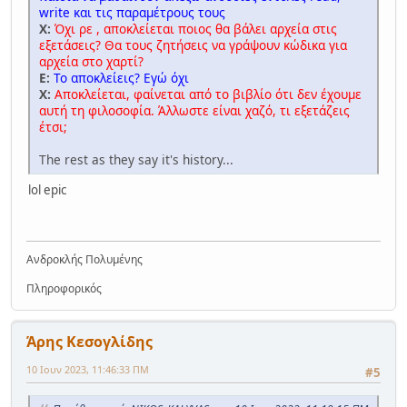
write και τις παραμέτρους τους
Χ:
Όχι ρε , αποκλείεται ποιος θα βάλει αρχεία στις
εξετάσεις? Θα τους ζητήσεις να γράψουν κώδικα για
αρχεία στο χαρτί?
Ε:
Το αποκλείεις? Εγώ όχι
Χ:
Αποκλείεται, φαίνεται από το βιβλίο ότι δεν έχουμε
αυτή τη φιλοσοφία. Άλλωστε είναι χαζό, τι εξετάζεις
έτσι;
The rest as they say it's history...
lol epic
Ανδροκλής Πολυμένης
Πληροφορικός
Άρης Κεσογλίδης
10 Ιουν 2023, 11:46:33 ΠΜ
#5