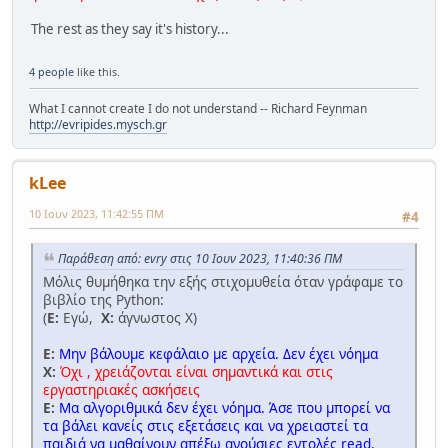
The rest as they say it's history...
4 people
like this.
What I cannot create I do not understand -- Richard Feynman
http://evripides.mysch.gr
kLee
10 Ιουν 2023, 11:42:55 ΠΜ
#4
Παράθεση από: evry στις 10 Ιουν 2023, 11:40:36 ΠΜ
Μόλις θυμήθηκα την εξής στιχομυθεία όταν γράφαμε το
βιβλίο της Python:
(
Ε:
Εγώ,
Χ:
άγνωστος Χ)
Ε:
Μην βάλουμε κεφάλαιο με αρχεία. Δεν έχει νόημα
Χ:
Όχι , χρειάζονται είναι σημαντικά και στις
εργαστηριακές ασκήσεις
Ε:
Μα αλγοριθμικά δεν έχει νόημα. Άσε που μπορεί να
τα βάλει κανείς στις εξετάσεις και να χρειαστεί τα
παιδιά να μαθαίνουν απέξω ανούσιες εντολές read,