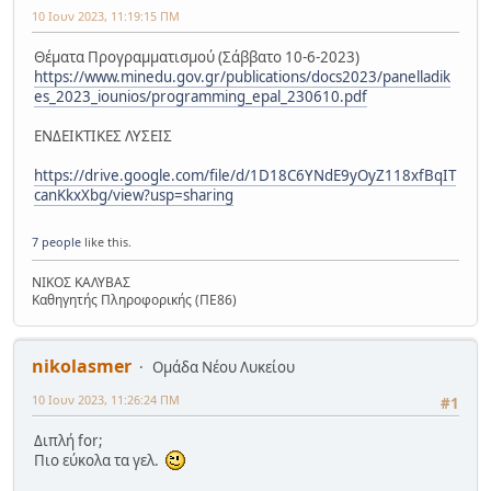
10 Ιουν 2023, 11:19:15 ΠΜ
Θέματα Προγραμματισμού (Σάββατο 10-6-2023)
https://www.minedu.gov.gr/publications/docs2023/panelladik
es_2023_iounios/programming_epal_230610.pdf
ΕΝΔΕΙΚΤΙΚΕΣ ΛΥΣΕΙΣ
https://drive.google.com/file/d/1D18C6YNdE9yOyZ118xfBqIT
canKkxXbg/view?usp=sharing
7 people
like this.
ΝΙΚΟΣ ΚΑΛΥΒΑΣ
Καθηγητής Πληροφορικής (ΠΕ86)
nikolasmer
Ομάδα Νέου Λυκείου
10 Ιουν 2023, 11:26:24 ΠΜ
#1
Διπλή for;
Πιο εύκολα τα γελ.