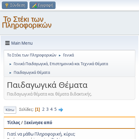
Σύνδεση
Εγγραφή
Το Στέκι των
Πληροφορικών
Main Menu
Το Στέκι των Πληροφορικών
Γενικά
►
Γενικά Παιδαγωγικά, Επιστημονικά και Τεχνικά Θέματα
►
Παιδαγωγικά Θέματα
►
Παιδαγωγικά Θέματα
Παιδαγωγικά θέματα και θέματα διδακτικής.
2
3
4
5
Σελίδες
1
Κάτω
Τίτλος
/
Ξεκίνησε από
Γιατί να μάθω Πληροφορική, κύριε;