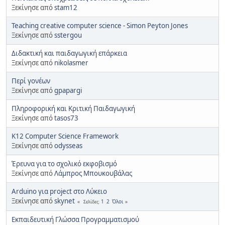
Ξεκίνησε από
stam12
Teaching creative computer science - Simon Peyton Jones
Ξεκίνησε από
sstergou
Διδακτική και παιδαγωγική επάρκεια
Ξεκίνησε από
nikolasmer
Περί γονέων
Ξεκίνησε από
gpapargi
Πληροφορική και Κριτική Παιδαγωγική
Ξεκίνησε από
tasos73
K12 Computer Science Framework
Ξεκίνησε από
odysseas
Έρευνα για το σχολικό εκφοβισμό
Ξεκίνησε από
Λάμπρος Μπουκουβάλας
Arduino για project στο Λύκειο
Ξεκίνησε από
skynet
1
2
Όλοι
Σελίδες
Εκπαιδευτική Γλώσσα Προγραμματισμού