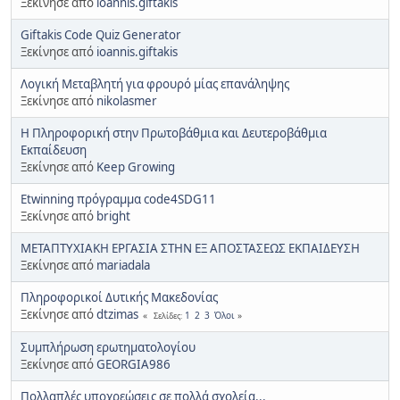
Ξεκίνησε από
ioannis.giftakis
Giftakis Code Quiz Generator
Ξεκίνησε από
ioannis.giftakis
Λογική Μεταβλητή για φρουρό μίας επανάληψης
Ξεκίνησε από
nikolasmer
Η Πληροφορική στην Πρωτοβάθμια και Δευτεροβάθμια
Εκπαίδευση
Ξεκίνησε από
Keep Growing
Εtwinning πρόγραμμα code4SDG11
Ξεκίνησε από
bright
ΜΕΤΑΠΤΥΧΙΑΚΗ ΕΡΓΑΣΙΑ ΣΤΗΝ ΕΞ ΑΠΟΣΤΑΣΕΩΣ ΕΚΠΑΙΔΕΥΣΗ
Ξεκίνησε από
mariadala
Πληροφορικοί Δυτικής Μακεδονίας
Ξεκίνησε από
dtzimas
1
2
3
Όλοι
Σελίδες
Συμπλήρωση ερωτηματολογίου
Ξεκίνησε από
GEORGIA986
Πολλαπλές υποχρεώσεις σε πολλά σχολεία...