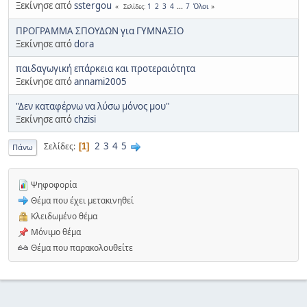
Ξεκίνησε από
sstergou
1
2
3
4
...
7
Όλοι
Σελίδες
ΠΡΟΓΡΑΜΜΑ ΣΠΟΥΔΩΝ για ΓΥΜΝΑΣΙΟ
Ξεκίνησε από
dora
παιδαγωγική επάρκεια και προτεραιότητα
Ξεκίνησε από
annami2005
"Δεν καταφέρνω να λύσω μόνος μου"
Ξεκίνησε από
chzisi
2
3
4
5
Σελίδες
1
Πάνω
Ψηφοφορία
Θέμα που έχει μετακινηθεί
Κλειδωμένο θέμα
Μόνιμο θέμα
Θέμα που παρακολουθείτε