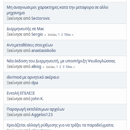
Μη αναγνωσιμοι χαρακτηρες κατα την μεταφορα σε αλλο
μηχανημα
Ξεκίνησε από
Sectorovic
Διερμηνευτής σε Mac
Ξεκίνησε από
Sergio
1
2
Όλοι
Σελίδες
Αντιμεταθέσεις στοιχείων
Ξεκίνησε από
anastasiskolio
Νέα έκδοση του Διερμηνευτή, με υποστήριξη Ψευδογλώσσας
Ξεκίνησε από
alkisg
1
2
3
Όλοι
Σελίδες
div/mod με αρνητικό ακέραιο
Ξεκίνησε από
dpa
Εντολή ΕΠΙΛΕΞΕ
Ξεκίνησε από
John K.
Παραγωγή εκτελέσιμων αρχείων
Ξεκίνησε από
Aggelos123
Χρειάζεται αλλαγή ρύθμισης για να τρέξει τα παραδείγματα;