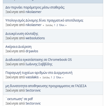
Δεν περνάει παράμετρος μέσω σταθεράς;
Ξεκίνησε από
nikolasmer
Υπολογισμός Δύναμης δίνει πραγματικό αποτέλεσμα;
Ξεκίνησε από
nikolasmer
1
2
Όλοι
Σελίδες
Διευκρίνυση σύνταξης
Ξεκίνησε από
websolutions
Ακέραια Διαίρεση
Ξεκίνησε από
drpavlos
Διαδικασία εγκατάστασης σε Chromebook OS
Ξεκίνησε από
Ιωάννης Σαββίδης
Παραγωγή τυχαίων αριθμών στο Διερμηνευτή
Ξεκίνησε από
vassilakis
1
2
Όλοι
Σελίδες
μη δυνατοτητα αποθηκευσης προγραμματος σε ΓΛΩΣΣΑ
Ξεκίνησε από
Sectorovic
¨εκτυπωση" σε pdf
Ξεκίνησε από
Sectorovic