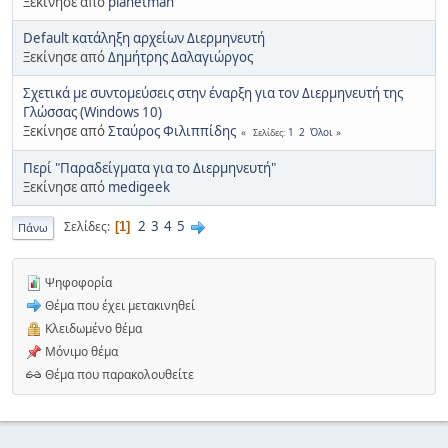
Ξεκίνησε από
planetman
Default κατάληξη αρχείων Διερμηνευτή
Ξεκίνησε από
Δημήτρης Δαλαγιώργος
Σχετικά με συντομεύσεις στην έναρξη για τον Διερμηνευτή της
Γλώσσας (Windows 10)
Ξεκίνησε από
Σταύρος Φιλιππίδης
1
2
Όλοι
Σελίδες
Περί "Παραδείγματα για το Διερμηνευτή"
Ξεκίνησε από
medigeek
2
3
4
5
Σελίδες
1
Πάνω
Ψηφοφορία
Θέμα που έχει μετακινηθεί
Κλειδωμένο θέμα
Μόνιμο θέμα
Θέμα που παρακολουθείτε