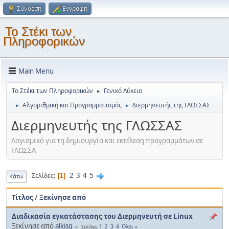
Σύνδεση
Εγγραφή
Το Στέκι των
Πληροφορικών
Main Menu
Το Στέκι των Πληροφορικών
Γενικό Λύκειο
►
Αλγοριθμική και Προγραμματισμός
Διερμηνευτής της ΓΛΩΣΣΑΣ
►
►
Διερμηνευτής της ΓΛΩΣΣΑΣ
Λογισμικό για τη δημιουργία και εκτέλεση προγραμμάτων σε
ΓΛΩΣΣΑ
2
3
4
5
Σελίδες
1
Κάτω
Τίτλος
/
Ξεκίνησε από
Διαδικασία εγκατάστασης του Διερμηνευτή σε Linux
Ξεκίνησε από
alkisg
1
2
3
4
Όλοι
Σελίδες