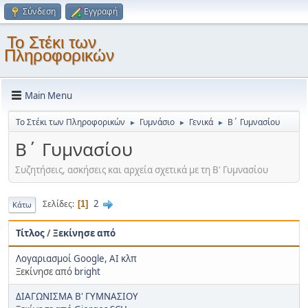
Σύνδεση
Εγγραφή
Το Στέκι των
Πληροφορικών
Main Menu
Το Στέκι των Πληροφορικών
Γυμνάσιο
Γενικά
Β΄ Γυμνασίου
►
►
►
Β΄ Γυμνασίου
Συζητήσεις, ασκήσεις και αρχεία σχετικά με τη Β' Γυμνασίου
2
Σελίδες
1
Κάτω
Τίτλος
/
Ξεκίνησε από
Λογαριασμοί Google, AI κλπ
Ξεκίνησε από
bright
ΔΙΑΓΩΝΙΣΜΑ Β' ΓΥΜΝΑΣΙΟΥ