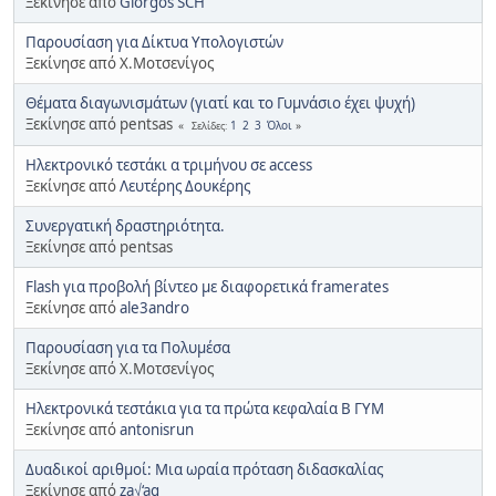
Ξεκίνησε από
Giorgos SCH
Παρουσίαση για Δίκτυα Υπολογιστών
Ξεκίνησε από Χ.Μοτσενίγος
Θέματα διαγωνισμάτων (γιατί και το Γυμνάσιο έχει ψυχή)
Ξεκίνησε από pentsas
1
2
3
Όλοι
Σελίδες
Ηλεκτρονικό τεστάκι α τριμήνου σε access
Ξεκίνησε από
Λευτέρης Δουκέρης
Συνεργατική δραστηριότητα.
Ξεκίνησε από pentsas
Flash για προβολή βίντεο με διαφορετικά framerates
Ξεκίνησε από
ale3andro
Παρουσίαση για τα Πολυμέσα
Ξεκίνησε από Χ.Μοτσενίγος
Ηλεκτρονικά τεστάκια για τα πρώτα κεφαλαία Β ΓΥΜ
Ξεκίνησε από
antonisrun
Δυαδικοί αριθμοί: Μια ωραία πρόταση διδασκαλίας
Ξεκίνησε από
za√‘ag