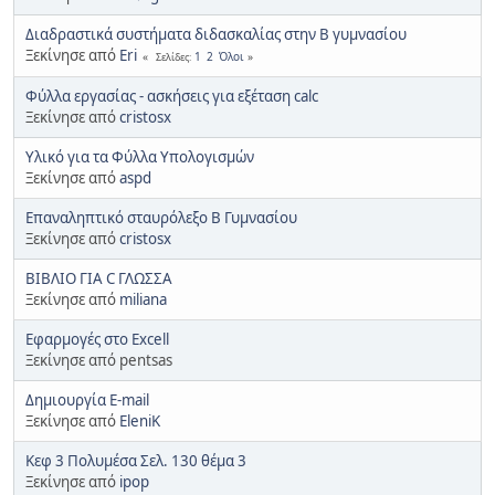
Διαδραστικά συστήματα διδασκαλίας στην Β γυμνασίου
Ξεκίνησε από
Eri
1
2
Όλοι
Σελίδες
Φύλλα εργασίας - ασκήσεις για εξέταση calc
Ξεκίνησε από
cristosx
Υλικό για τα Φύλλα Υπολογισμών
Ξεκίνησε από
aspd
Επαναληπτικό σταυρόλεξο Β Γυμνασίου
Ξεκίνησε από
cristosx
ΒΙΒΛΙΟ ΓΙΑ C ΓΛΩΣΣΑ
Ξεκίνησε από
miliana
Εφαρμογές στο Excell
Ξεκίνησε από pentsas
Δημιουργία Ε-mail
Ξεκίνησε από
EleniK
Κεφ 3 Πολυμέσα Σελ. 130 θέμα 3
Ξεκίνησε από
ipop