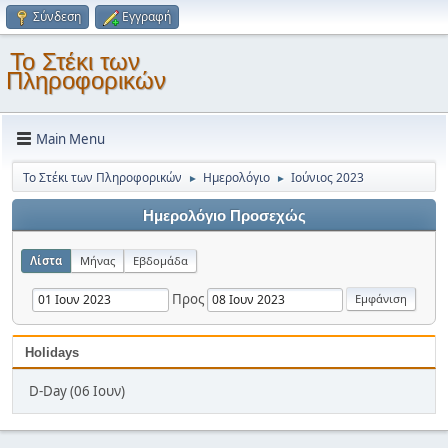
Σύνδεση
Εγγραφή
Το Στέκι των
Πληροφορικών
Main Menu
Το Στέκι των Πληροφορικών
Ημερολόγιο
Ιούνιος 2023
►
►
Ημερολόγιο Προσεχώς
Λίστα
Μήνας
Εβδομάδα
Προς
Holidays
D-Day (06 Ιουν)