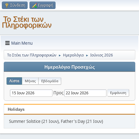
Σύνδεση
Εγγραφή
Το Στέκι των
Πληροφορικών
Main Menu
Το Στέκι των Πληροφορικών
Ημερολόγιο
Ιούνιος 2026
►
►
Ημερολόγιο Προσεχώς
Λίστα
Μήνας
Εβδομάδα
Προς
Holidays
Summer Solstice (21 Ιουν), Father's Day (21 Ιουν)