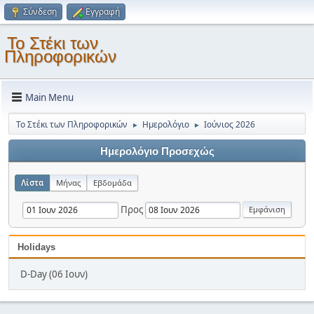
Σύνδεση
Εγγραφή
Το Στέκι των
Πληροφορικών
Main Menu
Το Στέκι των Πληροφορικών
Ημερολόγιο
Ιούνιος 2026
►
►
Ημερολόγιο Προσεχώς
Λίστα
Μήνας
Εβδομάδα
Προς
Holidays
D-Day (06 Ιουν)