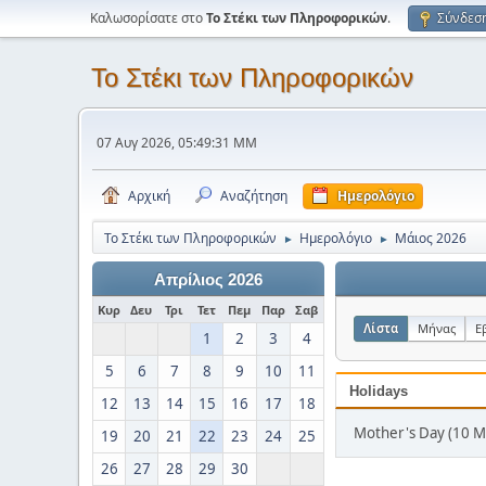
Καλωσορίσατε στο
Το Στέκι των Πληροφορικών
.
Σύνδεσ
Το Στέκι των Πληροφορικών
07 Αυγ 2026, 05:49:31 ΜΜ
Αρχική
Αναζήτηση
Ημερολόγιο
Το Στέκι των Πληροφορικών
Ημερολόγιο
Μάιος 2026
►
►
Απρίλιος 2026
Κυρ
Δευ
Τρι
Τετ
Πεμ
Παρ
Σαβ
Λίστα
Μήνας
Ε
1
2
3
4
5
6
7
8
9
10
11
Holidays
12
13
14
15
16
17
18
Mother's Day (10 Μ
19
20
21
22
23
24
25
26
27
28
29
30