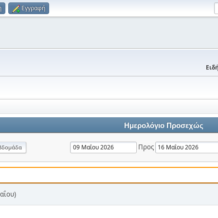
η
Εγγραφή
Ειδή
Ημερολόγιο Προσεχώς
Προς
βδομάδα
αΐου)