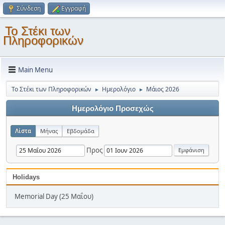
Σύνδεση
Εγγραφή
Το Στέκι των
Πληροφορικών
Main Menu
Το Στέκι των Πληροφορικών
Ημερολόγιο
Μάιος 2026
►
►
Ημερολόγιο Προσεχώς
Λίστα
Μήνας
Εβδομάδα
Προς
Holidays
Memorial Day (25 Μαΐου)