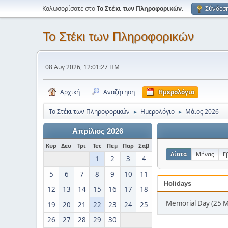
Καλωσορίσατε στο
Το Στέκι των Πληροφορικών
.
Σύνδεσ
Το Στέκι των Πληροφορικών
08 Αυγ 2026, 12:01:27 ΠΜ
Αρχική
Αναζήτηση
Ημερολόγιο
Το Στέκι των Πληροφορικών
Ημερολόγιο
Μάιος 2026
►
►
Απρίλιος 2026
Κυρ
Δευ
Τρι
Τετ
Πεμ
Παρ
Σαβ
Λίστα
Μήνας
Ε
1
2
3
4
5
6
7
8
9
10
11
Holidays
12
13
14
15
16
17
18
Memorial Day (25 
19
20
21
22
23
24
25
26
27
28
29
30