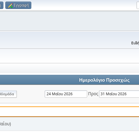
η
Εγγραφή
Ειδή
Ημερολόγιο Προσεχώς
Προς
βδομάδα
Μαΐου)