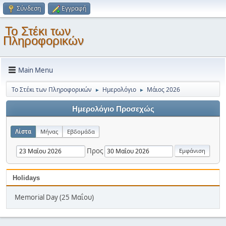
Σύνδεση
Εγγραφή
Το Στέκι των
Πληροφορικών
Main Menu
Το Στέκι των Πληροφορικών
Ημερολόγιο
Μάιος 2026
►
►
Ημερολόγιο Προσεχώς
Λίστα
Μήνας
Εβδομάδα
Προς
Holidays
Memorial Day (25 Μαΐου)