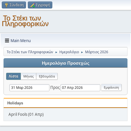
Σύνδεση
Εγγραφή
Το Στέκι των
Πληροφορικών
Main Menu
Το Στέκι των Πληροφορικών
Ημερολόγιο
Μάρτιος 2026
►
►
Ημερολόγιο Προσεχώς
Λίστα
Μήνας
Εβδομάδα
Προς
Holidays
April Fools (01 Απρ)