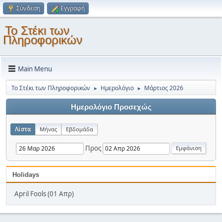
Σύνδεση
Εγγραφή
Το Στέκι των
Πληροφορικών
Main Menu
Το Στέκι των Πληροφορικών
Ημερολόγιο
Μάρτιος 2026
►
►
Ημερολόγιο Προσεχώς
Λίστα
Μήνας
Εβδομάδα
Προς
Holidays
April Fools (01 Απρ)