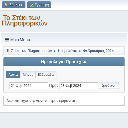
Σύνδεση
Εγγραφή
Το Στέκι των
Πληροφορικών
Main Menu
Το Στέκι των Πληροφορικών
Ημερολόγιο
Φεβρουάριος 2024
►
►
Ημερολόγιο Προσεχώς
Λίστα
Μήνας
Εβδομάδα
Προς
Δεν υπάρχουν γεγονότα προς εμφάνιση.