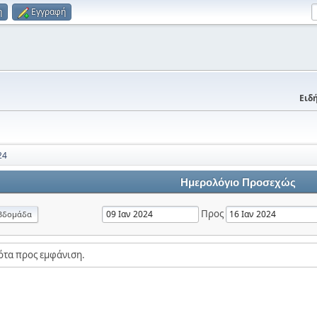
η
Εγγραφή
Ειδή
24
Ημερολόγιο Προσεχώς
Προς
βδομάδα
ότα προς εμφάνιση.