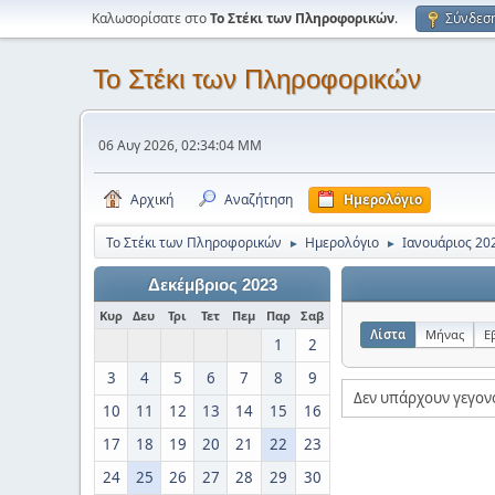
Καλωσορίσατε στο
Το Στέκι των Πληροφορικών
.
Σύνδεσ
Το Στέκι των Πληροφορικών
06 Αυγ 2026, 02:34:04 ΜΜ
Αρχική
Αναζήτηση
Ημερολόγιο
Το Στέκι των Πληροφορικών
Ημερολόγιο
Ιανουάριος 20
►
►
Δεκέμβριος 2023
Κυρ
Δευ
Τρι
Τετ
Πεμ
Παρ
Σαβ
Λίστα
Μήνας
Ε
1
2
3
4
5
6
7
8
9
Δεν υπάρχουν γεγον
10
11
12
13
14
15
16
17
18
19
20
21
22
23
24
25
26
27
28
29
30