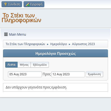
Σύνδεση
Εγγραφή
Το Στέκι των
Πληροφορικών
Main Menu
Το Στέκι των Πληροφορικών
Ημερολόγιο
Αύγουστος 2023
►
►
Ημερολόγιο Προσεχώς
Λίστα
Μήνας
Εβδομάδα
Προς
Δεν υπάρχουν γεγονότα προς εμφάνιση.