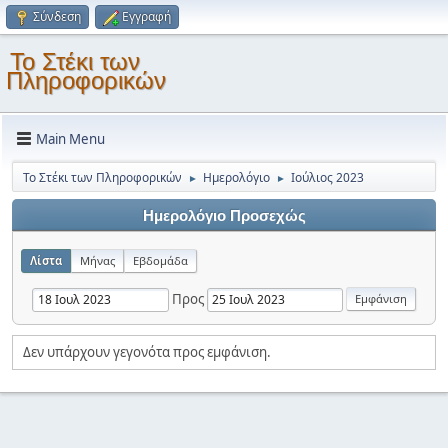
Σύνδεση
Εγγραφή
Το Στέκι των
Πληροφορικών
Main Menu
Το Στέκι των Πληροφορικών
Ημερολόγιο
Ιούλιος 2023
►
►
Ημερολόγιο Προσεχώς
Λίστα
Μήνας
Εβδομάδα
Προς
Δεν υπάρχουν γεγονότα προς εμφάνιση.