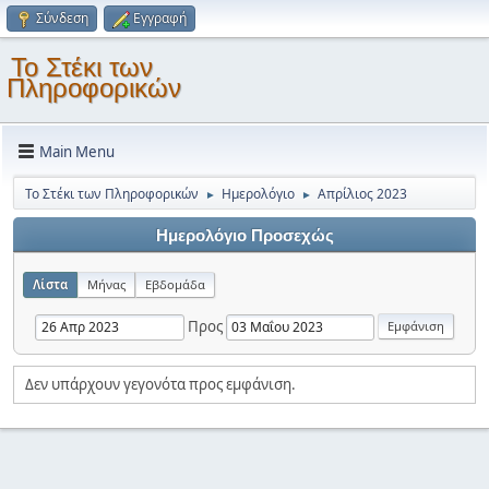
Σύνδεση
Εγγραφή
Το Στέκι των
Πληροφορικών
Main Menu
Το Στέκι των Πληροφορικών
Ημερολόγιο
Απρίλιος 2023
►
►
Ημερολόγιο Προσεχώς
Λίστα
Μήνας
Εβδομάδα
Προς
Δεν υπάρχουν γεγονότα προς εμφάνιση.