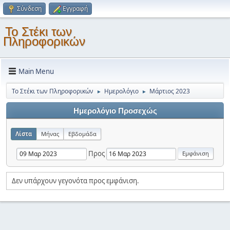
Σύνδεση
Εγγραφή
Το Στέκι των
Πληροφορικών
Main Menu
Το Στέκι των Πληροφορικών
Ημερολόγιο
Μάρτιος 2023
►
►
Ημερολόγιο Προσεχώς
Λίστα
Μήνας
Εβδομάδα
Προς
Δεν υπάρχουν γεγονότα προς εμφάνιση.