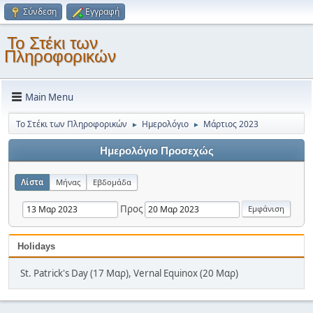
Σύνδεση
Εγγραφή
Το Στέκι των
Πληροφορικών
Main Menu
Το Στέκι των Πληροφορικών
Ημερολόγιο
Μάρτιος 2023
►
►
Ημερολόγιο Προσεχώς
Λίστα
Μήνας
Εβδομάδα
Προς
Holidays
St. Patrick's Day (17 Μαρ), Vernal Equinox (20 Μαρ)