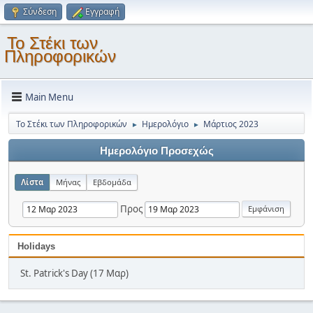
Σύνδεση
Εγγραφή
Το Στέκι των
Πληροφορικών
Main Menu
Το Στέκι των Πληροφορικών
Ημερολόγιο
Μάρτιος 2023
►
►
Ημερολόγιο Προσεχώς
Λίστα
Μήνας
Εβδομάδα
Προς
Holidays
St. Patrick's Day (17 Μαρ)