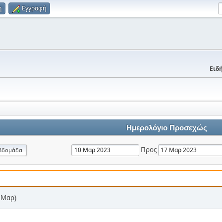
η
Εγγραφή
Ειδή
Ημερολόγιο Προσεχώς
Προς
βδομάδα
7 Μαρ)