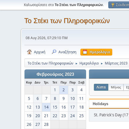
Καλωσορίσατε στο
Το Στέκι των Πληροφορικών
.
Σύνδεσ
Το Στέκι των Πληροφορικών
08 Αυγ 2026, 07:29:10 ΠΜ
Αρχική
Αναζήτηση
Ημερολόγιο
Το Στέκι των Πληροφορικών
Ημερολόγιο
Μάρτιος 2023
►
►
Φεβρουάριος 2023
Κυρ
Δευ
Τρι
Τετ
Πεμ
Παρ
Σαβ
Λίστα
Μήνας
Ε
1
2
3
4
5
6
7
8
9
10
11
Holidays
12
13
14
15
16
17
18
St. Patrick's Day (1
19
20
21
22
23
24
25
26
27
28