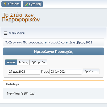
Σύνδεση
Εγγραφή
Το Στέκι των
Πληροφορικών
Main Menu
Το Στέκι των Πληροφορικών
Ημερολόγιο
Δεκέμβριος 2023
►
►
Ημερολόγιο Προσεχώς
Λίστα
Μήνας
Εβδομάδα
Προς
Holidays
New Year's (01 Ιαν)