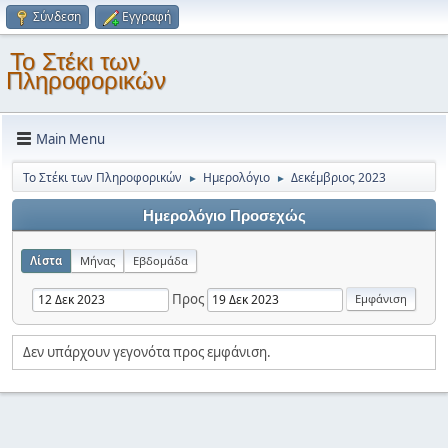
Σύνδεση
Εγγραφή
Το Στέκι των
Πληροφορικών
Main Menu
Το Στέκι των Πληροφορικών
Ημερολόγιο
Δεκέμβριος 2023
►
►
Ημερολόγιο Προσεχώς
Λίστα
Μήνας
Εβδομάδα
Προς
Δεν υπάρχουν γεγονότα προς εμφάνιση.