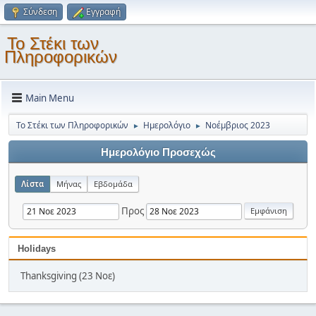
Σύνδεση
Εγγραφή
Το Στέκι των
Πληροφορικών
Main Menu
Το Στέκι των Πληροφορικών
Ημερολόγιο
Νοέμβριος 2023
►
►
Ημερολόγιο Προσεχώς
Λίστα
Μήνας
Εβδομάδα
Προς
Holidays
Thanksgiving (23 Νοε)