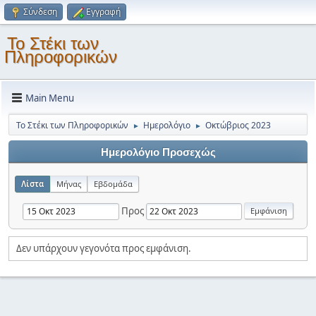
Σύνδεση
Εγγραφή
Το Στέκι των
Πληροφορικών
Main Menu
Το Στέκι των Πληροφορικών
Ημερολόγιο
Οκτώβριος 2023
►
►
Ημερολόγιο Προσεχώς
Λίστα
Μήνας
Εβδομάδα
Προς
Δεν υπάρχουν γεγονότα προς εμφάνιση.