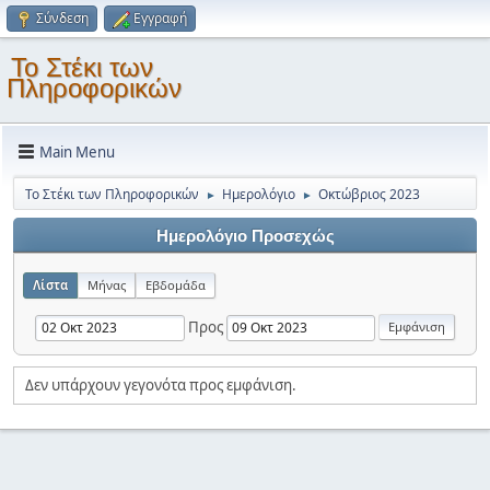
Σύνδεση
Εγγραφή
Το Στέκι των
Πληροφορικών
Main Menu
Το Στέκι των Πληροφορικών
Ημερολόγιο
Οκτώβριος 2023
►
►
Ημερολόγιο Προσεχώς
Λίστα
Μήνας
Εβδομάδα
Προς
Δεν υπάρχουν γεγονότα προς εμφάνιση.